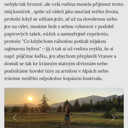
nebylo tak hrozné, ale celá rodina musela přijmout tento
můj koníček , spíše už vášeň jako součást svého života,
protože když se někam jede, ať už na dovolenou nebo
jen na výlet, musíme brát s sebou vybavení v podobě
papírových tašek, nůžek a samozřejmě repelentu,
protože "Co kdybchom náhodou potkali nějakou
zajímavou bylinu" :-))) A tak si už rodina zvykla, že si
např. půjčíme loďku, jen abychom přeplavili Vranov a
dostali se tak ke krásným statným diviznám nebo
podnikáme horské túry za arnikou v Alpách nebo
trávíme nedělní odpoledne kopáním kostivalu.