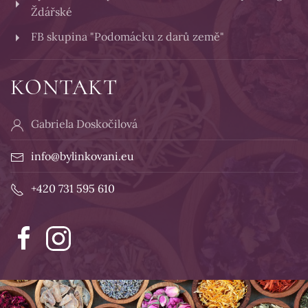
Ždářské
FB skupina "Podomácku z darů země"
KONTAKT
Gabriela Doskočilová
info@bylinkovani.eu
+420 731 595 610