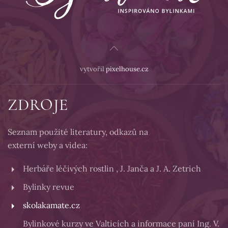
vytvořil
pixelhouse.cz
ZDROJE
Seznam použité literatury, odkazů na
externí weby a videa:
Herbáře léčivých rostlin , J. Janča a J. A. Zetrich
Bylinky revue
skolakamate.cz
Bylinkové kurzy ve Valticích a informace paní Ing. V.