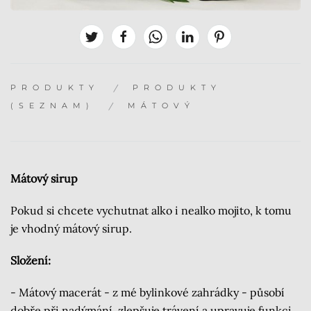
PRODUKTY
PRODUKTY
(SEZNAM)
MÁTOVÝ
Mátový sirup
Pokud si chcete vychutnat alko i nealko mojito, k tomu
je vhodný mátový sirup.
Složení:
- Mátový macerát - z mé bylinkové zahrádky - působí
dobře při nadýmání, zlepšuje trávení a upravuje funkci